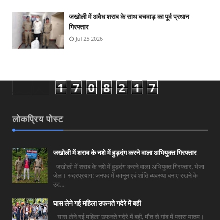
जखोली में अवैध शराब के साथ बचवाड़ का पूर्व प्रधान
गिरफ्तार
Jul 25 2026
1
7
0
8
2
1
7
लोकप्रिय पोस्ट
जखोली में शराब के नशे में हुड़दंग करने वाला अभियुक्त गिरफ्तार
जखोली में शराब के नशे में हुड़दंग करने वाला अभियुक्त गिरफ्तार, भेजा
जेल। रुद्रप्रयाग: जनपद में कानून एवं शांति व्यवस्था बनाए रखने के
उद्द...
घास लेने गई महिला उफनते गदेरे में बही
घास लेने गई महिला उफनते गदेरे में बही, मौत से गांव में पसरा मातम।