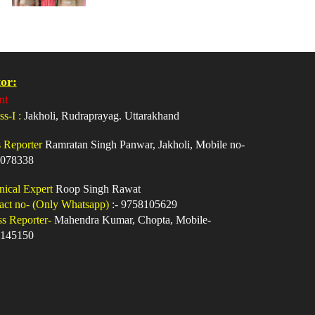
or:
nt
ss-I :
Jakholi, Rudraprayag. Uttarakhand
s Reporter
Ramratan Singh Panwar, Jakholi, Mobile no-
078338
nical Expert
Roop Singh Rawat
act no- (Only Whatsapp)
:- 9758105629
ss Reporter-
Mahendra Kumar, Chopta, Mobile-
145150