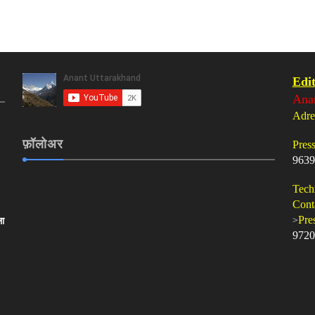
Edit
Ana
Adre
फ़ॉलोअर
Pres
9639
Tech
Cont
>
Pre
ला
9720