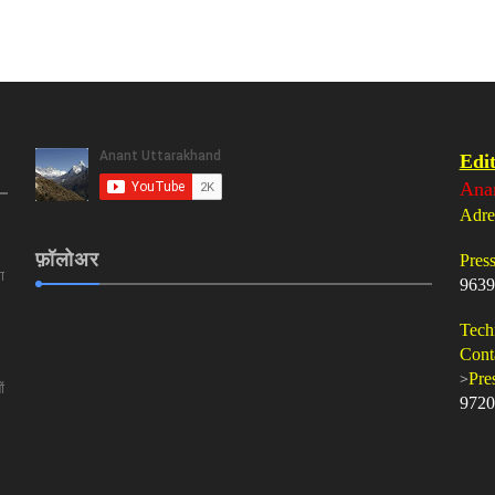
Edit
Ana
Adre
फ़ॉलोअर
Pres
ा
9639
Tech
Cont
>
Pre
ं
9720