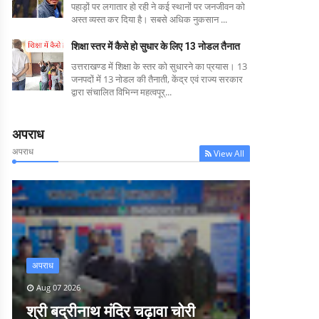
पहाड़ों पर लगातार हो रही ने कई स्थानों पर जनजीवन को
अस्त व्यस्त कर दिया है। सबसे अधिक नुकसान ...
शिक्षा स्तर में कैसे हो सुधार के लिए 13 नोडल तैनात
उत्तराखण्ड में शिक्षा के स्तर को सुधारने का प्रयास। 13
जनपदों में 13 नोडल की तैनाती, केंद्र एवं राज्य सरकार
द्वारा संचालित विभिन्न महत्वपूर्...
अपराध
अपराध
View All
अपराध
Aug 07 2026
श्री बद्रीनाथ मंदिर चढ़ावा चोरी