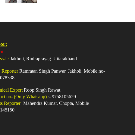
or:
nt
ss-I :
Jakholi, Rudraprayag. Uttarakhand
s Reporter
Ramratan Singh Panwar, Jakholi, Mobile no-
078338
nical Expert
Roop Singh Rawat
act no- (Only Whatsapp)
:- 9758105629
ss Reporter-
Mahendra Kumar, Chopta, Mobile-
145150