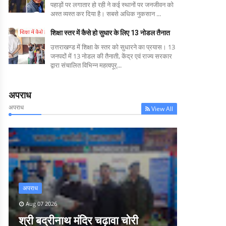
पहाड़ों पर लगातार हो रही ने कई स्थानों पर जनजीवन को
अस्त व्यस्त कर दिया है। सबसे अधिक नुकसान ...
शिक्षा स्तर में कैसे हो सुधार के लिए 13 नोडल तैनात
उत्तराखण्ड में शिक्षा के स्तर को सुधारने का प्रयास। 13
जनपदों में 13 नोडल की तैनाती, केंद्र एवं राज्य सरकार
द्वारा संचालित विभिन्न महत्वपूर्...
अपराध
अपराध
View All
अपराध
Aug 07 2026
श्री बद्रीनाथ मंदिर चढ़ावा चोरी