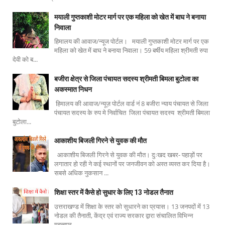
मयाली गुप्तकाशी मोटर मार्ग पर एक महिला को खेत में बाघ ने बनाया
निवाला
हिमालय की आवाज/न्यूज पोर्टल। मयाली गुप्तकाशी मोटर मार्ग पर एक
महिला को खेत में बाघ ने बनाया निवाला। 59 बर्षीय महिला श्रीमती रुपा
देवी को ब...
बजीरा क्षेत्र से जिला पंचायत सदस्य श्रीमती बिमला बुटोला का
अकस्मात निधन
हिमालय की आवाज/न्यूज़ पोर्टल वार्ड नं 8 बजीरा न्याय पंचायत से जिला
पंचायत सदस्य के रुप मे निर्वाचित जिला पंचायत सदस्य श्रीमती बिमला
बुटोला...
आकाशीय बिजली गिरने से युवक की मौत
आकाशीय बिजली गिरने से युवक की मौत। दुःखद खबर- पहाड़ों पर
लगातार हो रही ने कई स्थानों पर जनजीवन को अस्त व्यस्त कर दिया है।
सबसे अधिक नुकसान ...
शिक्षा स्तर में कैसे हो सुधार के लिए 13 नोडल तैनात
उत्तराखण्ड में शिक्षा के स्तर को सुधारने का प्रयास। 13 जनपदों में 13
नोडल की तैनाती, केंद्र एवं राज्य सरकार द्वारा संचालित विभिन्न
महत्वपूर्...