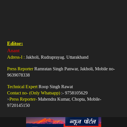
Editor:
Anant
Adress-I :
Jakholi, Rudraprayag. Uttarakhand
Press Reporter
Ramratan Singh Panwar, Jakholi, Mobile no-
9639078338
Technical Expert
Roop Singh Rawat
Contact no- (Only Whatsapp)
:- 9758105629
>
Press Reporter-
Mahendra Kumar, Chopta, Mobile-
9720145150