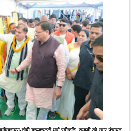
ुगीनारायण-तोषी गरूडचट्टी मार्ग स्वीकृति, सुमाड़ी को नगर पंचायत