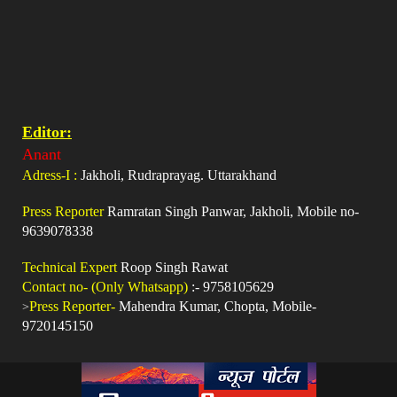
Editor:
Anant
Adress-I :
Jakholi, Rudraprayag. Uttarakhand
Press Reporter
Ramratan Singh Panwar, Jakholi, Mobile no-
9639078338
Technical Expert
Roop Singh Rawat
Contact no- (Only Whatsapp)
:- 9758105629
>
Press Reporter-
Mahendra Kumar, Chopta, Mobile-
9720145150