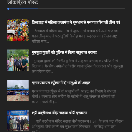
लोकप्रिय पोस्ट
तिलवाड़ा में महिला कलामंच ने धूमधाम से मनाया हरियाली तीज पर्व
तिलवाड़ा में महिला कलामंच ने धूमधाम से मनाया हरियाली तीज पर्व,
गढ़वाली-कुमाउनी प्रस्तुतियों ने मोहा मन। रुद्रप्रयाग (तिलवाड़ा):
महिला साह...
गुमशुदा युवती को पुलिस ने किया सकुशल बरामद
गुमशुदा युवती को गैरसैंण पुलिस ने सकुशल बरामद कर परिजनों से
मिलाया। गैरसैंण (चमोली): गैरसैंण थाना पुलिस ने तत्परता और सूझबूझ
का परिचय देत...
ग्राम पंचायत त्यूँखर में दो भालुओं की आहट
ग्राम पंचायत त्यूँखर में दो भालुओं की आहट, वन विभाग ने संभाला
मोर्चा। बरसात ओर सर्दियों के महीनों में भालू जंगल से बस्तियों की
तरफ। जखोली (...
श्री बद्रीनाथ मंदिर चढ़ावा चोरी प्रकरण
श्री बद्रीनाथ मंदिर चढ़ावा चोरी प्रकरण। SIT के हत्थे चढ़ा तीसरा
अभियुक्त, जेपी कंपनी का सुरक्षाकर्मी गिरफ्तार। प्रसिद्ध धाम श्री
बद्रीन...