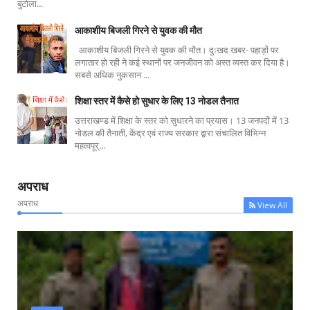
बुटोला...
आकाशीय बिजली गिरने से युवक की मौत
आकाशीय बिजली गिरने से युवक की मौत। दुःखद खबर- पहाड़ों पर
लगातार हो रही ने कई स्थानों पर जनजीवन को अस्त व्यस्त कर दिया है।
सबसे अधिक नुकसान ...
शिक्षा स्तर में कैसे हो सुधार के लिए 13 नोडल तैनात
उत्तराखण्ड में शिक्षा के स्तर को सुधारने का प्रयास। 13 जनपदों में 13
नोडल की तैनाती, केंद्र एवं राज्य सरकार द्वारा संचालित विभिन्न
महत्वपूर्...
अपराध
अपराध
View All