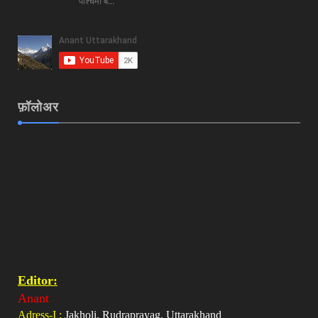
पश्चिमी ब...
फ़ॉलोअर
Editor:
Anant
Adress-I :
Jakholi, Rudraprayag. Uttarakhand