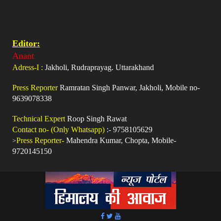
Editor:
Anant
Adress-I :
Jakholi, Rudraprayag. Uttarakhand
Press Reporter
Ramratan Singh Panwar, Jakholi, Mobile no-
9639078338
Technical Expert
Roop Singh Rawat
Contact no- (Only Whatsapp)
:- 9758105629
>
Press Reporter-
Mahendra Kumar, Chopta, Mobile-
9720145150