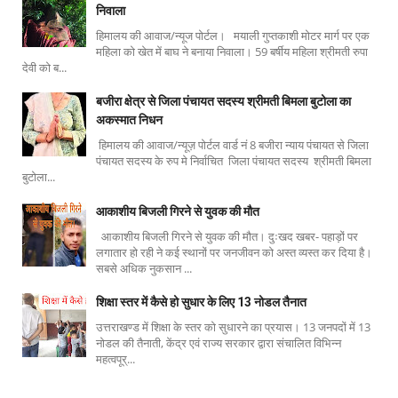
निवाला
हिमालय की आवाज/न्यूज पोर्टल। मयाली गुप्तकाशी मोटर मार्ग पर एक
महिला को खेत में बाघ ने बनाया निवाला। 59 बर्षीय महिला श्रीमती रुपा
देवी को ब...
बजीरा क्षेत्र से जिला पंचायत सदस्य श्रीमती बिमला बुटोला का
अकस्मात निधन
हिमालय की आवाज/न्यूज़ पोर्टल वार्ड नं 8 बजीरा न्याय पंचायत से जिला
पंचायत सदस्य के रुप मे निर्वाचित जिला पंचायत सदस्य श्रीमती बिमला
बुटोला...
आकाशीय बिजली गिरने से युवक की मौत
आकाशीय बिजली गिरने से युवक की मौत। दुःखद खबर- पहाड़ों पर
लगातार हो रही ने कई स्थानों पर जनजीवन को अस्त व्यस्त कर दिया है।
सबसे अधिक नुकसान ...
शिक्षा स्तर में कैसे हो सुधार के लिए 13 नोडल तैनात
उत्तराखण्ड में शिक्षा के स्तर को सुधारने का प्रयास। 13 जनपदों में 13
नोडल की तैनाती, केंद्र एवं राज्य सरकार द्वारा संचालित विभिन्न
महत्वपूर्...