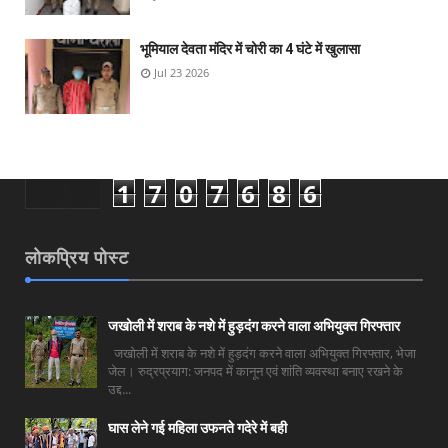
भूमियाल देवता मंदिर में चोरी का 4 घंटे में खुलासा
Jul 23 2026
1
7
0
7
6
8
6
लोकप्रिय पोस्ट
जखोली में शराब के नशे में हुड़दंग करने वाला अभियुक्त गिरफ्तार
जखोली में शराब के नशे में हुड़दंग करने वाला अभियुक्त गिरफ्तार, भेजा
जेल। रुद्रप्रयाग: जनपद में कानून एवं शांति व्यवस्था बनाए रखने के
उद्द...
घास लेने गई महिला उफनते गदेरे में बही