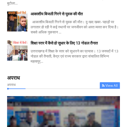
बुटोला...
आकाशीय बिजली गिरने से युवक की मौत
आकाशीय बिजली गिरने से युवक की मौत। दुःखद खबर- पहाड़ों पर
लगातार हो रही ने कई स्थानों पर जनजीवन को अस्त व्यस्त कर दिया है।
सबसे अधिक नुकसान ...
शिक्षा स्तर में कैसे हो सुधार के लिए 13 नोडल तैनात
उत्तराखण्ड में शिक्षा के स्तर को सुधारने का प्रयास। 13 जनपदों में 13
नोडल की तैनाती, केंद्र एवं राज्य सरकार द्वारा संचालित विभिन्न
महत्वपूर्...
अपराध
अपराध
View All