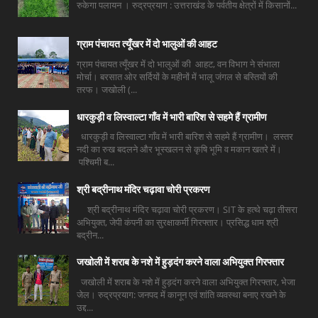
रुकेगा पलायन । रुद्रप्रयाग : उत्तराखंड के पर्वतीय क्षेत्रों में किसानों...
ग्राम पंचायत त्यूँखर में दो भालुओं की आहट
ग्राम पंचायत त्यूँखर में दो भालुओं की आहट, वन विभाग ने संभाला
मोर्चा। बरसात ओर सर्दियों के महीनों में भालू जंगल से बस्तियों की
तरफ। जखोली (...
धारकुड़ी व लिस्वाल्टा गाँव में भारी बारिश से सहमे हैं ग्रामीण
धारकुड़ी व लिस्वाल्टा गाँव में भारी बारिश से सहमे हैं ग्रामीण। लस्तर
नदी का रुख बदलने और भूस्खलन से कृषि भूमि व मकान खतरे में।
पश्चिमी ब...
श्री बद्रीनाथ मंदिर चढ़ावा चोरी प्रकरण
श्री बद्रीनाथ मंदिर चढ़ावा चोरी प्रकरण। SIT के हत्थे चढ़ा तीसरा
अभियुक्त, जेपी कंपनी का सुरक्षाकर्मी गिरफ्तार। प्रसिद्ध धाम श्री
बद्रीन...
जखोली में शराब के नशे में हुड़दंग करने वाला अभियुक्त गिरफ्तार
जखोली में शराब के नशे में हुड़दंग करने वाला अभियुक्त गिरफ्तार, भेजा
जेल। रुद्रप्रयाग: जनपद में कानून एवं शांति व्यवस्था बनाए रखने के
उद्द...