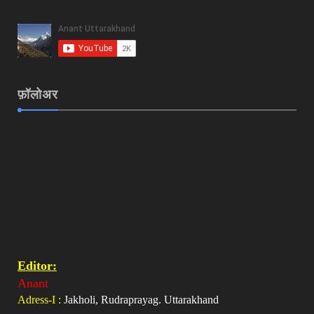
फ़ॉलोअर
Editor:
Anant
Adress-I :
Jakholi, Rudraprayag. Uttarakhand