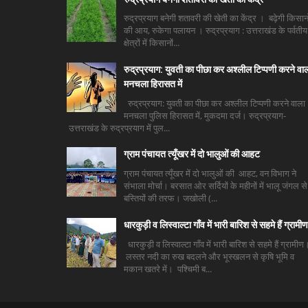
रुद्रप्रयाग बनेगी शतावरी की खेती का केंद्र । बढ़ेगी किसानो
की आय, रुकेगा पलायन । रुद्रप्रयाग : उत्तराखंड के पर्वतीय
क्षेत्रों में किसानों...
रुद्रप्रयाग: युवती का पीछा कर अश्लील टिप्पणी करने वा
मनचला हिरासत में
रुद्रप्रयाग: युवती का पीछा कर अश्लील टिप्पणी करने वाला
मनचला पुलिस हिरासत में, मुकदमा दर्ज। रुद्रप्रयाग-
उत्तराखंड के रुद्रप्रयाग में पुल...
ग्राम पंचायत त्यूँखर में दो भालुओं की आहट
ग्राम पंचायत त्यूँखर में दो भालुओं की आहट, वन विभाग ने
संभाला मोर्चा। बरसात ओर सर्दियों के महीनों में भालू जंगल से
बस्तियों की तरफ। जखोली (...
धारकुड़ी व लिस्वाल्टा गाँव में भारी बारिश से सहमे हैं ग्रामीण
धारकुड़ी व लिस्वाल्टा गाँव में भारी बारिश से सहमे हैं ग्रामीण
लस्तर नदी का रुख बदलने और भूस्खलन से कृषि भूमि व
मकान खतरे में। पश्चिमी ब...