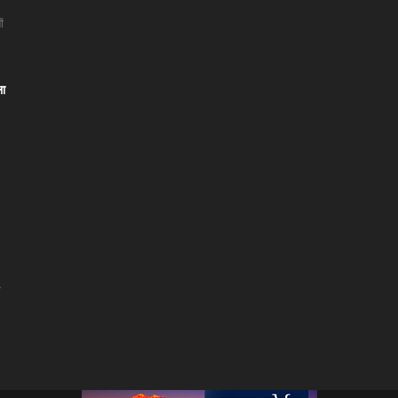
ं
ला
।