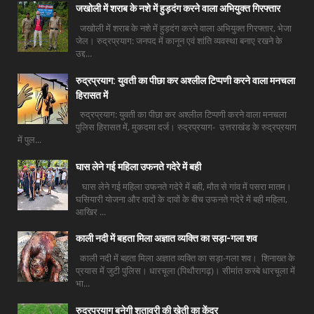
जखोली में शराब के नशे में हुड़दंग करने वाला अभियुक्त गिरफ्तार
जखोली में शराब के नशे में हुड़दंग करने वाला अभियुक्त गिरफ्तार, भेजा
जेल। रुद्रप्रयाग: जनपद में कानून एवं शांति व्यवस्था बनाए रखने के
उद्द...
रुद्रप्रयाग: युवती का पीछा कर अश्लील टिप्पणी करने वाला मनचला
हिरासत में
रुद्रप्रयाग: युवती का पीछा कर अश्लील टिप्पणी करने वाला मनचला
पुलिस हिरासत में, मुकदमा दर्ज। रुद्रप्रयाग- उत्तराखंड के रुद्रप्रयाग
में पुल...
घास लेने गई महिला उफनते गदेरे में बही
घास लेने गई महिला उफनते गदेरे में बही, मौत से गांव में पसरा मातम।
घसियारी योजना और वादों के दावों के बीच उफनते गदेरे में बही महिला,
आखिर ...
काली नदी में बहता मिला अज्ञात व्यक्ति का सड़ा-गला शव
काली नदी में बहता मिला अज्ञात व्यक्ति का सड़ा-गला शव। शिनाख्त के
प्रयास में जुटी पुलिस। धारचूला (पिथौरागढ़)। सीमांत कस्बे धारचूला में
भा...
रुद्रप्रयाग बनेगी शतावरी की खेती का केंद्र