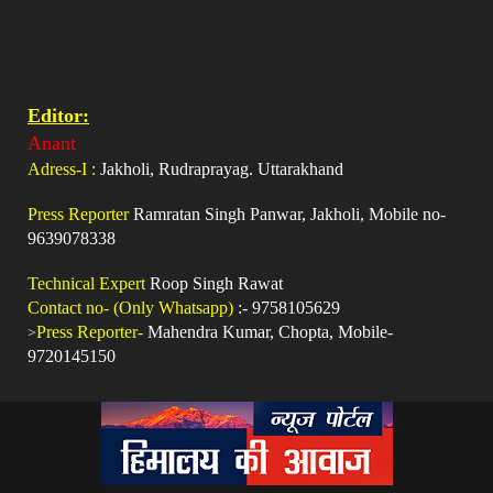
Editor:
Anant
Adress-I :
Jakholi, Rudraprayag. Uttarakhand
Press Reporter
Ramratan Singh Panwar, Jakholi, Mobile no-
9639078338
Technical Expert
Roop Singh Rawat
Contact no- (Only Whatsapp)
:- 9758105629
>
Press Reporter-
Mahendra Kumar, Chopta, Mobile-
9720145150