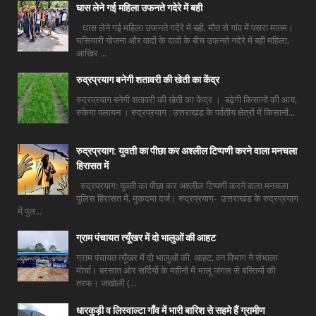
घास लेने गई महिला उफनते गदेरे में बही
घास लेने गई महिला उफनते गदेरे में बही, मौत से गांव में पसरा मातम।
घसियारी योजना और वादों के दावों के बीच उफनते गदेरे में बही महिला,
आखिर ...
रुद्रप्रयाग बनेगी शतावरी की खेती का केंद्र
रुद्रप्रयाग बनेगी शतावरी की खेती का केंद्र । बढ़ेगी किसानों की आय,
रुकेगा पलायन । रुद्रप्रयाग : उत्तराखंड के पर्वतीय क्षेत्रों में किसानों...
रुद्रप्रयाग: युवती का पीछा कर अश्लील टिप्पणी करने वाला मनचला
हिरासत में
रुद्रप्रयाग: युवती का पीछा कर अश्लील टिप्पणी करने वाला मनचला
पुलिस हिरासत में, मुकदमा दर्ज। रुद्रप्रयाग- उत्तराखंड के रुद्रप्रयाग
में पुल...
ग्राम पंचायत त्यूँखर में दो भालुओं की आहट
ग्राम पंचायत त्यूँखर में दो भालुओं की आहट, वन विभाग ने संभाला
मोर्चा। बरसात ओर सर्दियों के महीनों में भालू जंगल से बस्तियों की
तरफ। जखोली (...
धारकुड़ी व लिस्वाल्टा गाँव में भारी बारिश से सहमे हैं ग्रामीण