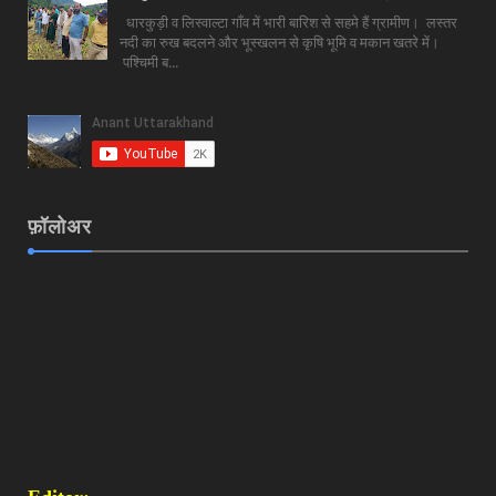
धारकुड़ी व लिस्वाल्टा गाँव में भारी बारिश से सहमे हैं ग्रामीण। लस्तर
नदी का रुख बदलने और भूस्खलन से कृषि भूमि व मकान खतरे में।
पश्चिमी ब...
फ़ॉलोअर