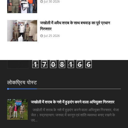
Jul 30 2026
जखोली में अवैध शराब के साथ बचवाड़ का पूर्व प्रधान
गिरफ्तार
Jul 25 2026
1
7
0
8
1
6
6
लोकप्रिय पोस्ट
जखोली में शराब के नशे में हुड़दंग करने वाला अभियुक्त गिरफ्तार
जखोली में शराब के नशे में हुड़दंग करने वाला अभियुक्त गिरफ्तार, भेजा
जेल। रुद्रप्रयाग: जनपद में कानून एवं शांति व्यवस्था बनाए रखने के
उद्द...