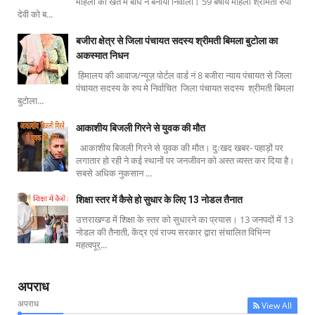
महिला को खेत में बाघ ने बनाया निवाला। 59 बर्षीय महिला श्रीमती रुपा
देवी को ब...
बजीरा क्षेत्र से जिला पंचायत सदस्य श्रीमती बिमला बुटोला का
अकस्मात निधन
हिमालय की आवाज/न्यूज़ पोर्टल वार्ड नं 8 बजीरा न्याय पंचायत से जिला
पंचायत सदस्य के रुप मे निर्वाचित जिला पंचायत सदस्य श्रीमती बिमला
बुटोला...
आकाशीय बिजली गिरने से युवक की मौत
आकाशीय बिजली गिरने से युवक की मौत। दुःखद खबर- पहाड़ों पर
लगातार हो रही ने कई स्थानों पर जनजीवन को अस्त व्यस्त कर दिया है।
सबसे अधिक नुकसान ...
शिक्षा स्तर में कैसे हो सुधार के लिए 13 नोडल तैनात
उत्तराखण्ड में शिक्षा के स्तर को सुधारने का प्रयास। 13 जनपदों में 13
नोडल की तैनाती, केंद्र एवं राज्य सरकार द्वारा संचालित विभिन्न
महत्वपूर्...
अपराध
अपराध
View All