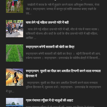
जखोली में शराब के नशे में हुड़दंग करने वाला अभियुक्त गिरफ्तार, भेजा
जेल। रुद्रप्रयाग: जनपद में कानून एवं शांति व्यवस्था बनाए रखने के
उद्द...
घास लेने गई महिला उफनते गदेरे में बही
घास लेने गई महिला उफनते गदेरे में बही, मौत से गांव में पसरा मातम।
घसियारी योजना और वादों के दावों के बीच उफनते गदेरे में बही महिला,
आखिर ...
रुद्रप्रयाग बनेगी शतावरी की खेती का केंद्र
रुद्रप्रयाग बनेगी शतावरी की खेती का केंद्र । बढ़ेगी किसानों की आय,
रुकेगा पलायन । रुद्रप्रयाग : उत्तराखंड के पर्वतीय क्षेत्रों में किसानों...
रुद्रप्रयाग: युवती का पीछा कर अश्लील टिप्पणी करने वाला मनचला
हिरासत में
रुद्रप्रयाग: युवती का पीछा कर अश्लील टिप्पणी करने वाला मनचला
पुलिस हिरासत में, मुकदमा दर्ज। रुद्रप्रयाग- उत्तराखंड के रुद्रप्रयाग
में पुल...
ग्राम पंचायत त्यूँखर में दो भालुओं की आहट