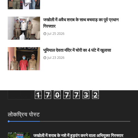
जखोली में अवैध शराब के साथ बचवाड़ का पूर्व प्रधान
गिरफ्तार
Jul 25 2026
भूमियाल देवता मंदिर में चोरी का 4 घंटे में खुलासा
Jul 23 2026
1
7
0
7
7
3
2
लोकप्रिय पोस्ट
जखोली में शराब के नशे में हुड़दंग करने वाला अभियुक्त गिरफ्तार