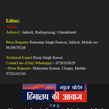
Editor:
Anant
Adress-I :
Jakholi, Rudraprayag. Uttarakhand
Press Reporter
Ramratan Singh Panwar, Jakholi, Mobile no-
9639078338
Technical Expert
Roop Singh Rawat
Contact no- (Only Whatsapp)
:- 9758105629
>
Press Reporter-
Mahendra Kumar, Chopta, Mobile-
9720145150