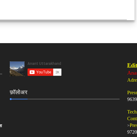
Edit
Ana
Adre
फ़ॉलोअर
Pres
9639
Tech
Cont
>
Pre
ला
9720