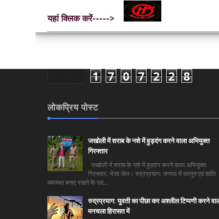
यहां क्लिक करें----->
1
7
0
7
2
2
8
लोकप्रिय पोस्ट
जखोली में शराब के नशे में हुड़दंग करने वाला अभियुक्त
गिरफ्तार
जखोली में शराब के नशे में हुड़दंग करने वाला अभियुक्त
गिरफ्तार, भेजा जेल। रुद्रप्रयाग: जनपद में कानून एवं शांति
व्यवस्था बनाए रखने के उद्द...
रुद्रप्रयाग: युवती का पीछा कर अश्लील टिप्पणी करने वा
मनचला हिरासत में