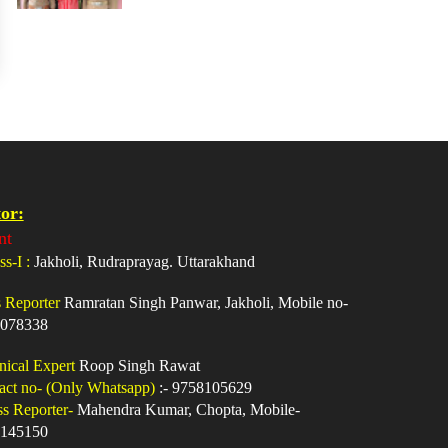
or:
nt
ss-I :
Jakholi, Rudraprayag. Uttarakhand
s Reporter
Ramratan Singh Panwar, Jakholi, Mobile no-
078338
nical Expert
Roop Singh Rawat
act no- (Only Whatsapp)
:- 9758105629
ss Reporter-
Mahendra Kumar, Chopta, Mobile-
145150