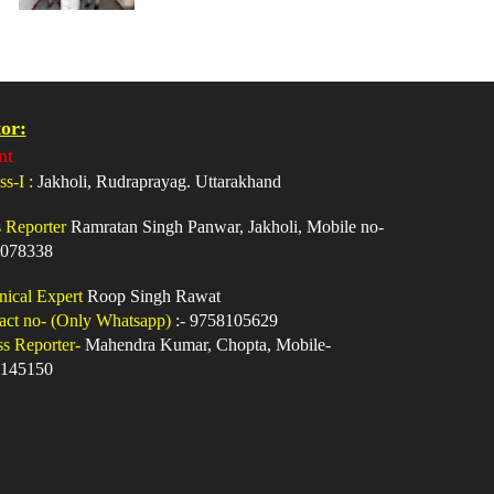
or:
nt
ss-I :
Jakholi, Rudraprayag. Uttarakhand
s Reporter
Ramratan Singh Panwar, Jakholi, Mobile no-
078338
nical Expert
Roop Singh Rawat
act no- (Only Whatsapp)
:- 9758105629
ss Reporter-
Mahendra Kumar, Chopta, Mobile-
145150