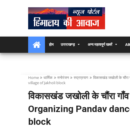
होम
उत्तराखण्ड़
अन्य महत्वपूर्ण खबरें
AB
Home
धार्मिक
मनोरंजन
रुद्रप्रयाग
विकासखंड जखोली के चौंरा
village of Jakholi block
विकासखंड जखोली के चौंरा गाँव
Organizing Pandav dance
block