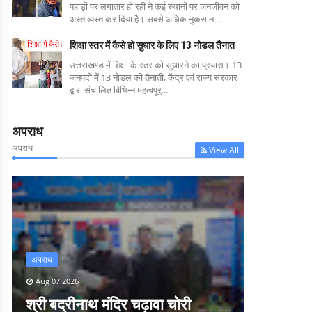
पहाड़ों पर लगातार हो रही ने कई स्थानों पर जनजीवन को
अस्त व्यस्त कर दिया है। सबसे अधिक नुकसान ...
शिक्षा स्तर में कैसे हो सुधार के लिए 13 नोडल तैनात
उत्तराखण्ड में शिक्षा के स्तर को सुधारने का प्रयास। 13
जनपदों में 13 नोडल की तैनाती, केंद्र एवं राज्य सरकार
द्वारा संचालित विभिन्न महत्वपूर्...
अपराध
अपराध
View All
अपराध
Aug 07 2026
श्री बद्रीनाथ मंदिर चढ़ावा चोरी