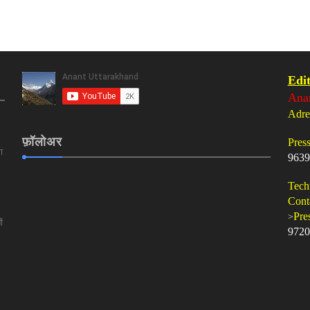
Edit
Ana
Adre
फ़ॉलोअर
Pres
ा
9639
Tech
Cont
>
Pre
ं
9720