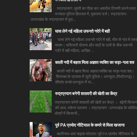
रुद्रप्रयाग: युवती का पीछा कर अश्लील टिप्पणी करने वाला
मनचला पुलिस हिरासत में, मुकदमा दर्ज। रुद्रप्रयाग-
उत्तराखंड के रुद्रप्रयाग में पुल...
घास लेने गई महिला उफनते गदेरे में बही
घास लेने गई महिला उफनते गदेरे में बही, मौत से गांव में पसर
मातम। घसियारी योजना और वादों के दावों के बीच उफनते
गदेरे में बही महिला, आखिर ...
काली नदी में बहता मिला अज्ञात व्यक्ति का सड़ा-गला शव
काली नदी में बहता मिला अज्ञात व्यक्ति का सड़ा-गला शव।
शिनाख्त के प्रयास में जुटी पुलिस। धारचूला (पिथौरागढ़)।
सीमांत कस्बे धारचूला में भा...
रुद्रप्रयाग बनेगी शतावरी की खेती का केंद्र
रुद्रप्रयाग बनेगी शतावरी की खेती का केंद्र । बढ़ेगी किसानो
की आय, रुकेगा पलायन । रुद्रप्रयाग : उत्तराखंड के पर्वतीय
क्षेत्रों में किसानों...
पूर्व PA प्रमोद नौटियाल के कमरे से मिला खजाना
बदरीनाथ धाम चढ़ावा घोटाला: पूर्व PA प्रमोद नौटियाल के