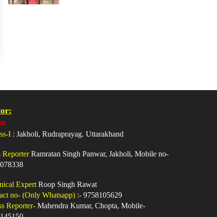
or:
nt
ss-I :
Jakholi, Rudraprayag. Uttarakhand
s Reporter
Ramratan Singh Panwar, Jakholi, Mobile no-
078338
nical Expert
Roop Singh Rawat
act no- (Only Whatsapp)
:- 9758105629
ss Reporter-
Mahendra Kumar, Chopta, Mobile-
145150