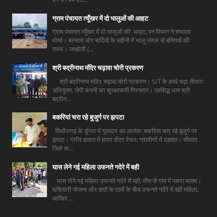
ग्राम पंचायत त्यूँखर में दो भालुओं की आहट
ग्राम पंचायत त्यूँखर में दो भालुओं की आहट, वन विभाग ने संभाला
मोर्चा। बरसात ओर सर्दियों के महीनों में भालू जंगल से बस्तियों की
तरफ। जखोली (...
श्री बद्रीनाथ मंदिर चढ़ावा चोरी प्रकरण
श्री बद्रीनाथ मंदिर चढ़ावा चोरी प्रकरण। SIT के हत्थे चढ़ा तीसरा
अभियुक्त, जेपी कंपनी का सुरक्षाकर्मी गिरफ्तार। प्रसिद्ध धाम श्री
बद्रीन...
बकरियां चरा रहे बुजुर्ग पर झपटा
पिथौरागढ़ के डूंगरा में गुलदार का आतंक: बकरियां चरा रहे बुजुर्ग पर
झपटा। गंभीर हालत में हायर सेंटर रेफर; ग्रामीणों में दहशत। सीमांत
जिले क...
घास लेने गई महिला उफनते गदेरे में बही
घास लेने गई महिला उफनते गदेरे में बही, मौत से गांव में पसरा मातम।
घसियारी योजना और वादों के दावों के बीच उफनते गदेरे में बही महिला,
आखिर ...