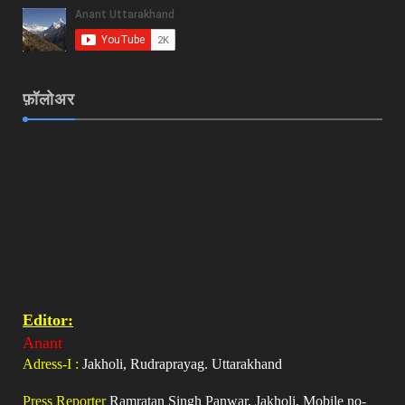
फ़ॉलोअर
Editor:
Anant
Adress-I :
Jakholi, Rudraprayag. Uttarakhand
Press Reporter
Ramratan Singh Panwar, Jakholi, Mobile no-