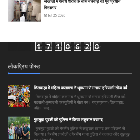
जखोली में अवैध शराब के साथ बचवाड़ का पूर्व प्रधान
गिरफ्तार
Jul 25 2026
1
7
1
0
6
2
0
लोकप्रिय पोस्ट
तिलवाड़ा में महिला कलामंच ने धूमधाम से मनाया हरियाली तीज पर्व
तिलवाड़ा में महिला कलामंच ने धूमधाम से मनाया हरियाली तीज पर्व,
गढ़वाली-कुमाउनी प्रस्तुतियों ने मोहा मन। रुद्रप्रयाग (तिलवाड़ा):
महिला साह...
गुमशुदा युवती को पुलिस ने किया सकुशल बरामद
गुमशुदा युवती को गैरसैंण पुलिस ने सकुशल बरामद कर परिजनों से
मिलाया। गैरसैंण (चमोली): गैरसैंण थाना पुलिस ने तत्परता और सूझबूझ
का परिचय देत...