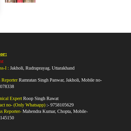
or:
nt
ss-I :
Jakholi, Rudraprayag. Uttarakhand
s Reporter
Ramratan Singh Panwar, Jakholi, Mobile no-
078338
nical Expert
Roop Singh Rawat
act no- (Only Whatsapp)
:- 9758105629
ss Reporter-
Mahendra Kumar, Chopta, Mobile-
145150