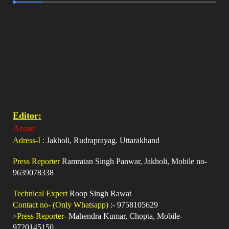
Editor:
Anant
Adress-I :
Jakholi, Rudraprayag. Uttarakhand
Press Reporter
Ramratan Singh Panwar, Jakholi, Mobile no-
9639078338
Technical Expert
Roop Singh Rawat
Contact no- (Only Whatsapp)
:- 9758105629
>
Press Reporter-
Mahendra Kumar, Chopta, Mobile-
9720145150