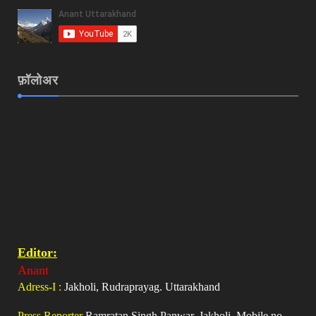
फ़ॉलोअर
Editor:
Anant
Adress-I :
Jakholi, Rudraprayag. Uttarakhand
Press Reporter
Ramratan Singh Panwar, Jakholi, Mobile no-