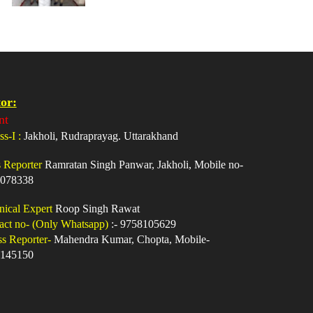
or:
nt
ss-I :
Jakholi, Rudraprayag. Uttarakhand
s Reporter
Ramratan Singh Panwar, Jakholi, Mobile no-
078338
nical Expert
Roop Singh Rawat
act no- (Only Whatsapp)
:- 9758105629
ss Reporter-
Mahendra Kumar, Chopta, Mobile-
145150