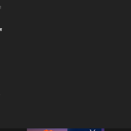
ं
ला
।