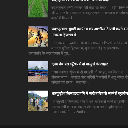
रुद्रप्रयाग बनेगी शतावरी की खेती का केंद्र । बढ़ेगी किसानो
की आय, रुकेगा पलायन । रुद्रप्रयाग : उत्तराखंड के पर्वतीय
क्षेत्रों में किसानों...
रुद्रप्रयाग: युवती का पीछा कर अश्लील टिप्पणी करने वा
मनचला हिरासत में
रुद्रप्रयाग: युवती का पीछा कर अश्लील टिप्पणी करने वाला
मनचला पुलिस हिरासत में, मुकदमा दर्ज। रुद्रप्रयाग-
उत्तराखंड के रुद्रप्रयाग में पुल...
ग्राम पंचायत त्यूँखर में दो भालुओं की आहट
ग्राम पंचायत त्यूँखर में दो भालुओं की आहट, वन विभाग ने
संभाला मोर्चा। बरसात ओर सर्दियों के महीनों में भालू जंगल से
बस्तियों की तरफ। जखोली (...
धारकुड़ी व लिस्वाल्टा गाँव में भारी बारिश से सहमे हैं ग्रामीण
धारकुड़ी व लिस्वाल्टा गाँव में भारी बारिश से सहमे हैं ग्रामीण
लस्तर नदी का रुख बदलने और भूस्खलन से कृषि भूमि व
मकान खतरे में। पश्चिमी ब...