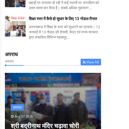
पहाड़ों पर लगातार हो रही ने कई स्थानों पर जनजीवन को
अस्त व्यस्त कर दिया है। सबसे अधिक नुकसान ...
शिक्षा स्तर में कैसे हो सुधार के लिए 13 नोडल तैनात
उत्तराखण्ड में शिक्षा के स्तर को सुधारने का प्रयास। 13
जनपदों में 13 नोडल की तैनाती, केंद्र एवं राज्य सरकार
द्वारा संचालित विभिन्न महत्वपूर्...
अपराध
अपराध
View All
अपराध
Aug 07 2026
श्री बद्रीनाथ मंदिर चढ़ावा चोरी