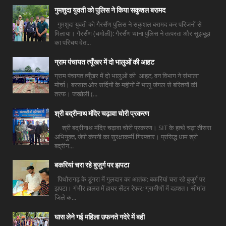
गुमशुदा युवती को पुलिस ने किया सकुशल बरामद
गुमशुदा युवती को गैरसैंण पुलिस ने सकुशल बरामद कर परिजनों से
मिलाया। गैरसैंण (चमोली): गैरसैंण थाना पुलिस ने तत्परता और सूझबूझ
का परिचय देत...
ग्राम पंचायत त्यूँखर में दो भालुओं की आहट
ग्राम पंचायत त्यूँखर में दो भालुओं की आहट, वन विभाग ने संभाला
मोर्चा। बरसात ओर सर्दियों के महीनों में भालू जंगल से बस्तियों की
तरफ। जखोली (...
श्री बद्रीनाथ मंदिर चढ़ावा चोरी प्रकरण
श्री बद्रीनाथ मंदिर चढ़ावा चोरी प्रकरण। SIT के हत्थे चढ़ा तीसरा
अभियुक्त, जेपी कंपनी का सुरक्षाकर्मी गिरफ्तार। प्रसिद्ध धाम श्री
बद्रीन...
बकरियां चरा रहे बुजुर्ग पर झपटा
पिथौरागढ़ के डूंगरा में गुलदार का आतंक: बकरियां चरा रहे बुजुर्ग पर
झपटा। गंभीर हालत में हायर सेंटर रेफर; ग्रामीणों में दहशत। सीमांत
जिले क...
घास लेने गई महिला उफनते गदेरे में बही