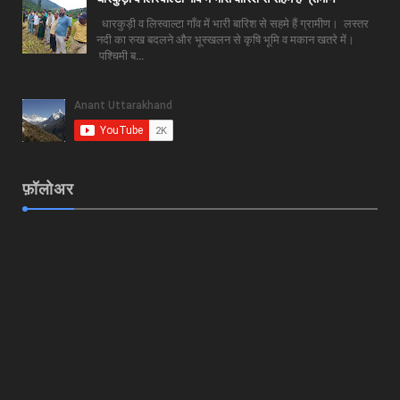
धारकुड़ी व लिस्वाल्टा गाँव में भारी बारिश से सहमे हैं ग्रामीण। लस्तर
नदी का रुख बदलने और भूस्खलन से कृषि भूमि व मकान खतरे में।
पश्चिमी ब...
फ़ॉलोअर