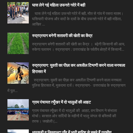
घास लेने गई महिला उफनते गदेरे में बही
घास लेने गई महिला उफनते गदेरे में बही, मौत से गांव में पसरा मातम।
घसियारी योजना और वादों के दावों के बीच उफनते गदेरे में बही महिला,
आखिर ...
रुद्रप्रयाग बनेगी शतावरी की खेती का केंद्र
रुद्रप्रयाग बनेगी शतावरी की खेती का केंद्र । बढ़ेगी किसानों की आय,
रुकेगा पलायन । रुद्रप्रयाग : उत्तराखंड के पर्वतीय क्षेत्रों में किसानों...
रुद्रप्रयाग: युवती का पीछा कर अश्लील टिप्पणी करने वाला मनचला
हिरासत में
रुद्रप्रयाग: युवती का पीछा कर अश्लील टिप्पणी करने वाला मनचला
पुलिस हिरासत में, मुकदमा दर्ज। रुद्रप्रयाग- उत्तराखंड के रुद्रप्रयाग
में पुल...
ग्राम पंचायत त्यूँखर में दो भालुओं की आहट
ग्राम पंचायत त्यूँखर में दो भालुओं की आहट, वन विभाग ने संभाला
मोर्चा। बरसात ओर सर्दियों के महीनों में भालू जंगल से बस्तियों की
तरफ। जखोली (...
धारकुड़ी व लिस्वाल्टा गाँव में भारी बारिश से सहमे हैं ग्रामीण