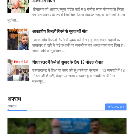
अकस्मात निधन
हिमालय की आवाज/न्यूज़ पोर्टल वार्ड नं 8 बजीरा न्याय पंचायत से जिला
पंचायत सदस्य के रुप मे निर्वाचित जिला पंचायत सदस्य श्रीमती बिमला
बुटोला...
आकाशीय बिजली गिरने से युवक की मौत
आकाशीय बिजली गिरने से युवक की मौत। दुःखद खबर- पहाड़ों पर
लगातार हो रही ने कई स्थानों पर जनजीवन को अस्त व्यस्त कर दिया है।
सबसे अधिक नुकसान ...
शिक्षा स्तर में कैसे हो सुधार के लिए 13 नोडल तैनात
उत्तराखण्ड में शिक्षा के स्तर को सुधारने का प्रयास। 13 जनपदों में 13
नोडल की तैनाती, केंद्र एवं राज्य सरकार द्वारा संचालित विभिन्न
महत्वपूर्...
अपराध
अपराध
View All