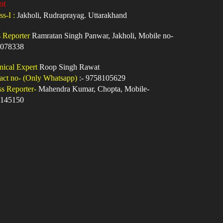
nt
ss-I :
Jakholi, Rudraprayag. Uttarakhand
s Reporter
Ramratan Singh Panwar, Jakholi, Mobile no-
078338
nical Expert
Roop Singh Rawat
act no- (Only Whatsapp)
:- 9758105629
ss Reporter-
Mahendra Kumar, Chopta, Mobile-
145150