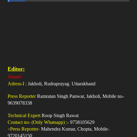
Editor:
Anant
Adress-I :
Jakholi, Rudraprayag. Uttarakhand
Press Reporter
Ramratan Singh Panwar, Jakholi, Mobile no-
9639078338
Technical Expert
Roop Singh Rawat
Contact no- (Only Whatsapp)
:- 9758105629
>
Press Reporter-
Mahendra Kumar, Chopta, Mobile-
9720145150