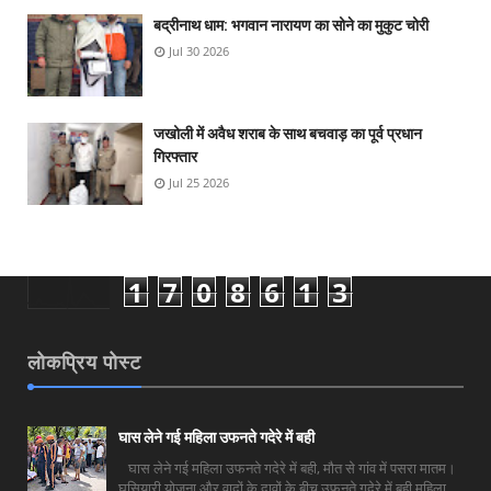
बद्रीनाथ धाम: भगवान नारायण का सोने का मुकुट चोरी
Jul 30 2026
जखोली में अवैध शराब के साथ बचवाड़ का पूर्व प्रधान
गिरफ्तार
Jul 25 2026
1
7
0
8
6
1
3
लोकप्रिय पोस्ट
घास लेने गई महिला उफनते गदेरे में बही
घास लेने गई महिला उफनते गदेरे में बही, मौत से गांव में पसरा मातम।
घसियारी योजना और वादों के दावों के बीच उफनते गदेरे में बही महिला,