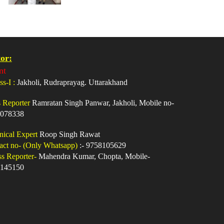
or:
nt
ss-I :
Jakholi, Rudraprayag. Uttarakhand
s Reporter
Ramratan Singh Panwar, Jakholi, Mobile no-
078338
nical Expert
Roop Singh Rawat
act no- (Only Whatsapp)
:- 9758105629
ss Reporter-
Mahendra Kumar, Chopta, Mobile-
145150