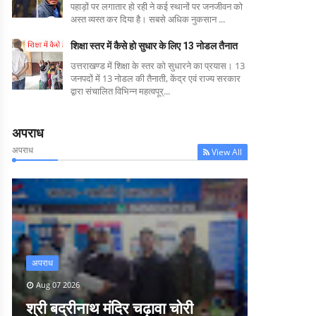
पहाड़ों पर लगातार हो रही ने कई स्थानों पर जनजीवन को
अस्त व्यस्त कर दिया है। सबसे अधिक नुकसान ...
शिक्षा स्तर में कैसे हो सुधार के लिए 13 नोडल तैनात
उत्तराखण्ड में शिक्षा के स्तर को सुधारने का प्रयास। 13
जनपदों में 13 नोडल की तैनाती, केंद्र एवं राज्य सरकार
द्वारा संचालित विभिन्न महत्वपूर्...
अपराध
अपराध
View All
अपराध
Aug 07 2026
श्री बद्रीनाथ मंदिर चढ़ावा चोरी