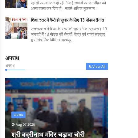
पहाड़ों पर लगातार हो रही ने कई स्थानों पर जनजीवन को
अस्त व्यस्त कर दिया है। सबसे अधिक नुकसान ...
शिक्षा स्तर में कैसे हो सुधार के लिए 13 नोडल तैनात
उत्तराखण्ड में शिक्षा के स्तर को सुधारने का प्रयास। 13
जनपदों में 13 नोडल की तैनाती, केंद्र एवं राज्य सरकार
द्वारा संचालित विभिन्न महत्वपूर्...
अपराध
अपराध
View All
अपराध
Aug 07 2026
श्री बद्रीनाथ मंदिर चढ़ावा चोरी