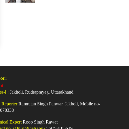
or:
nt
ss-I :
Jakholi, Rudraprayag. Uttarakhand
s Reporter
Ramratan Singh Panwar, Jakholi, Mobile no-
078338
nical Expert
Roop Singh Rawat
act no- (Only Whatsapp)
:- 9758105629