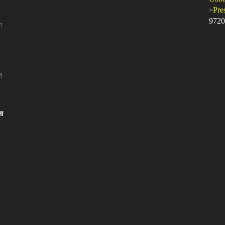
>
Pre
9720
ा
ं
ला