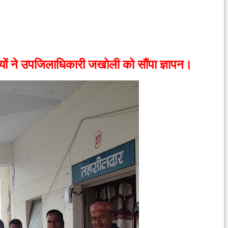
ियों ने उपजिलाधिकारी जखोली को सौंपा ज्ञापन।