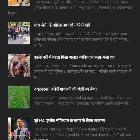
रुद्रप्रयाग: युवती का पीछा कर अश्लील टिप्पणी करने वाला मनचला
पुलिस हिरासत में, मुकदमा दर्ज। रुद्रप्रयाग- उत्तराखंड के रुद्रप्रयाग
में पुल...
घास लेने गई महिला उफनते गदेरे में बही
घास लेने गई महिला उफनते गदेरे में बही, मौत से गांव में पसरा मातम।
घसियारी योजना और वादों के दावों के बीच उफनते गदेरे में बही महिला,
आखिर ...
काली नदी में बहता मिला अज्ञात व्यक्ति का सड़ा-गला शव
काली नदी में बहता मिला अज्ञात व्यक्ति का सड़ा-गला शव। शिनाख्त के
प्रयास में जुटी पुलिस। धारचूला (पिथौरागढ़)। सीमांत कस्बे धारचूला में
भा...
रुद्रप्रयाग बनेगी शतावरी की खेती का केंद्र
रुद्रप्रयाग बनेगी शतावरी की खेती का केंद्र । बढ़ेगी किसानों की आय,
रुकेगा पलायन । रुद्रप्रयाग : उत्तराखंड के पर्वतीय क्षेत्रों में किसानों...
पूर्व PA प्रमोद नौटियाल के कमरे से मिला खजाना
बदरीनाथ धाम चढ़ावा घोटाला: पूर्व PA प्रमोद नौटियाल के कमरे से
मिला खजाना। 36 करोड़ की गिनती और दर्जनों कर्मचारी SIT की जांच