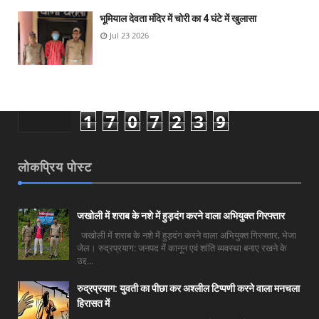
भूमियाल देवता मंदिर में चोरी का 4 घंटे में खुलासा
Jul 23 2026
1
7
0
7
2
3
9
लोकप्रिय पोस्ट
जखोली में शराब के नशे में हुड़दंग करने वाला अभियुक्त गिरफ्तार
जखोली में शराब के नशे में हुड़दंग करने वाला अभियुक्त गिरफ्तार, भेजा
जेल। रुद्रप्रयाग: जनपद में कानून एवं शांति व्यवस्था बनाए रखने के
उद्द...
रुद्रप्रयाग: युवती का पीछा कर अश्लील टिप्पणी करने वाला मनचला
हिरासत में