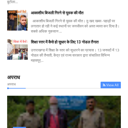
बुटोला...
आकाशीय बिजली गिरने से युवक की मौत
आकाशीय बिजली गिरने से युवक की मौत। दुःखद खबर- पहाड़ों पर
लगातार हो रही ने कई स्थानों पर जनजीवन को अस्त व्यस्त कर दिया है।
सबसे अधिक नुकसान ...
शिक्षा स्तर में कैसे हो सुधार के लिए 13 नोडल तैनात
उत्तराखण्ड में शिक्षा के स्तर को सुधारने का प्रयास। 13 जनपदों में 13
नोडल की तैनाती, केंद्र एवं राज्य सरकार द्वारा संचालित विभिन्न
महत्वपूर्...
अपराध
अपराध
View All