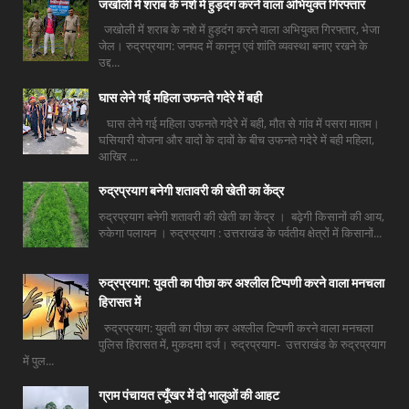
जखोली में शराब के नशे में हुड़दंग करने वाला अभियुक्त गिरफ्तार
जखोली में शराब के नशे में हुड़दंग करने वाला अभियुक्त गिरफ्तार, भेजा
जेल। रुद्रप्रयाग: जनपद में कानून एवं शांति व्यवस्था बनाए रखने के
उद्द...
घास लेने गई महिला उफनते गदेरे में बही
घास लेने गई महिला उफनते गदेरे में बही, मौत से गांव में पसरा मातम।
घसियारी योजना और वादों के दावों के बीच उफनते गदेरे में बही महिला,
आखिर ...
रुद्रप्रयाग बनेगी शतावरी की खेती का केंद्र
रुद्रप्रयाग बनेगी शतावरी की खेती का केंद्र । बढ़ेगी किसानों की आय,
रुकेगा पलायन । रुद्रप्रयाग : उत्तराखंड के पर्वतीय क्षेत्रों में किसानों...
रुद्रप्रयाग: युवती का पीछा कर अश्लील टिप्पणी करने वाला मनचला
हिरासत में
रुद्रप्रयाग: युवती का पीछा कर अश्लील टिप्पणी करने वाला मनचला
पुलिस हिरासत में, मुकदमा दर्ज। रुद्रप्रयाग- उत्तराखंड के रुद्रप्रयाग
में पुल...
ग्राम पंचायत त्यूँखर में दो भालुओं की आहट