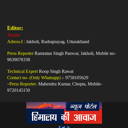
Editor:
Anant
Adress-I :
Jakholi, Rudraprayag. Uttarakhand
Press Reporter
Ramratan Singh Panwar, Jakholi, Mobile no-
9639078338
Technical Expert
Roop Singh Rawat
Contact no- (Only Whatsapp)
:- 9758105629
>
Press Reporter-
Mahendra Kumar, Chopta, Mobile-
9720145150