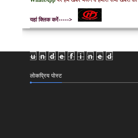
WhatsApp
पर हमें खबरें भेजने व हमारी सभी खबरों को
यहां क्लिक करें----->
u
n
d
e
f
i
n
e
d
लोकप्रिय पोस्ट