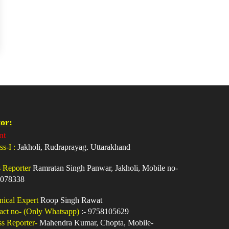
or:
nt
ss-I :
Jakholi, Rudraprayag. Uttarakhand
s Reporter
Ramratan Singh Panwar, Jakholi, Mobile no-
078338
nical Expert
Roop Singh Rawat
act no- (Only Whatsapp)
:- 9758105629
ss Reporter-
Mahendra Kumar, Chopta, Mobile-