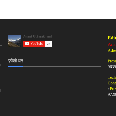
Edit
Ana
Adre
फ़ॉलोअर
Pres
ा
9639
Tech
Cont
>
Pre
ं
9720