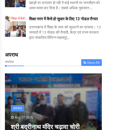
पहाड़ों पर लगातार हो रही ने कई स्थानों पर जनजीवन को
अस्त व्यस्त कर दिया है। सबसे अधिक नुकसान ...
शिक्षा स्तर में कैसे हो सुधार के लिए 13 नोडल तैनात
उत्तराखण्ड में शिक्षा के स्तर को सुधारने का प्रयास। 13
जनपदों में 13 नोडल की तैनाती, केंद्र एवं राज्य सरकार
द्वारा संचालित विभिन्न महत्वपूर्...
अपराध
अपराध
View All
अपराध
Aug 07 2026
श्री बद्रीनाथ मंदिर चढ़ावा चोरी