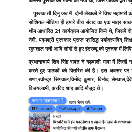
किस्सा पुस्तक की रचना की गयी थी, जिसे पाठकों द्वारा
पुस्तक तौं दिनु जब में दोनों लेखकों ने विश्व महामार
सोशियल मीडिया ही हमारे बीच संवाद का एक मात्र साधन
थीम आधारित 21 कार्यक्रम आयोजित किये थे, जिसमें दो का
नेगी, पद्मश्री पुरस्कार प्राप्त प्रसिद्ध पर्यावरणविद्
खुगशाल गणी आदि लोगों से हुए इंटरव्यू को पुस्तक में लिप
प्रधानाचार्य शिव सिंह रावत ने गढ़वाली भाषा में लिखी
करते हुए पाठकों को वितरित की है। इस अवसर पर उप प
राणा,रवीन्द्र सिंगवाल,विनोद कुमार, विनोद सेमवाल,द
विजयलक्ष्मी, अरविंद शाह आदि मौजूद थे।
खबर पर प्रतिक्रिया दें 👇
खबर शेयर करें:
Facebook
Whatsapp
Twitter
Next
चिरबटिया मे हंस फाउंडेशन व पहल हिमालया के तत्वावधान
आयोजित की गयी पर्वतीय हाफ मैराथन