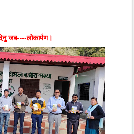
दिनु जब----लोकार्पण।