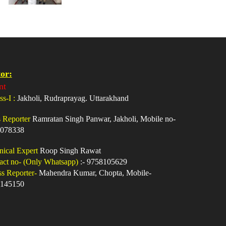
or:
nt
ss-I :
Jakholi, Rudraprayag. Uttarakhand
s Reporter
Ramratan Singh Panwar, Jakholi, Mobile no-
078338
nical Expert
Roop Singh Rawat
act no- (Only Whatsapp)
:- 9758105629
ss Reporter-
Mahendra Kumar, Chopta, Mobile-
145150