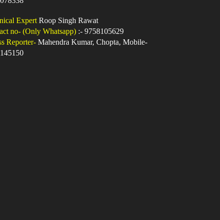
078338
nical Expert
Roop Singh Rawat
act no- (Only Whatsapp)
:- 9758105629
ss Reporter-
Mahendra Kumar, Chopta, Mobile-
145150