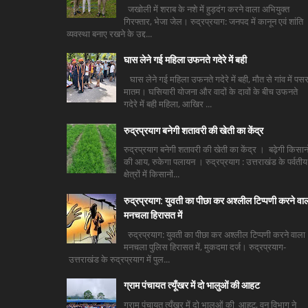
जखोली में शराब के नशे में हुड़दंग करने वाला अभियुक्त
गिरफ्तार, भेजा जेल। रुद्रप्रयाग: जनपद में कानून एवं शांति
व्यवस्था बनाए रखने के उद्द...
घास लेने गई महिला उफनते गदेरे में बही
घास लेने गई महिला उफनते गदेरे में बही, मौत से गांव में पसर
मातम। घसियारी योजना और वादों के दावों के बीच उफनते
गदेरे में बही महिला, आखिर ...
रुद्रप्रयाग बनेगी शतावरी की खेती का केंद्र
रुद्रप्रयाग बनेगी शतावरी की खेती का केंद्र । बढ़ेगी किसानो
की आय, रुकेगा पलायन । रुद्रप्रयाग : उत्तराखंड के पर्वतीय
क्षेत्रों में किसानों...
रुद्रप्रयाग: युवती का पीछा कर अश्लील टिप्पणी करने वा
मनचला हिरासत में
रुद्रप्रयाग: युवती का पीछा कर अश्लील टिप्पणी करने वाला
मनचला पुलिस हिरासत में, मुकदमा दर्ज। रुद्रप्रयाग-
उत्तराखंड के रुद्रप्रयाग में पुल...
ग्राम पंचायत त्यूँखर में दो भालुओं की आहट
ग्राम पंचायत त्यूँखर में दो भालुओं की आहट, वन विभाग ने