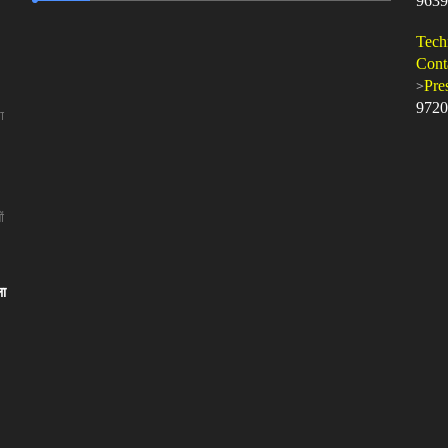
9639
Tech
Cont
>
Pre
9720
ा
ं
ला