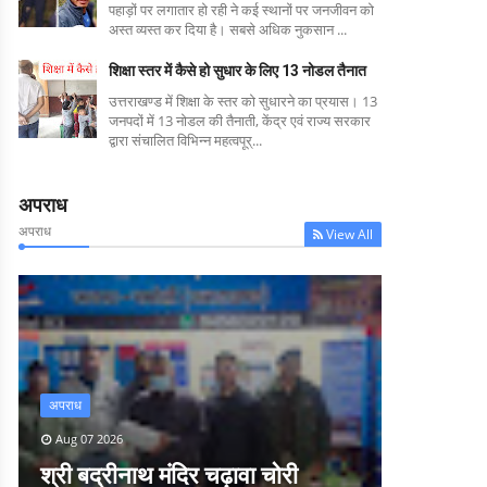
पहाड़ों पर लगातार हो रही ने कई स्थानों पर जनजीवन को
अस्त व्यस्त कर दिया है। सबसे अधिक नुकसान ...
शिक्षा स्तर में कैसे हो सुधार के लिए 13 नोडल तैनात
उत्तराखण्ड में शिक्षा के स्तर को सुधारने का प्रयास। 13
जनपदों में 13 नोडल की तैनाती, केंद्र एवं राज्य सरकार
द्वारा संचालित विभिन्न महत्वपूर्...
अपराध
अपराध
View All
अपराध
Aug 07 2026
श्री बद्रीनाथ मंदिर चढ़ावा चोरी