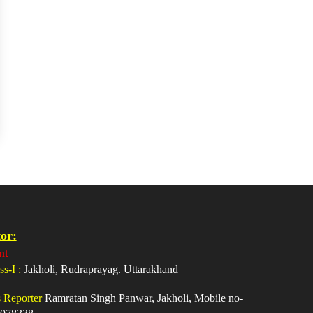
or:
nt
ss-I :
Jakholi, Rudraprayag. Uttarakhand
s Reporter
Ramratan Singh Panwar, Jakholi, Mobile no-