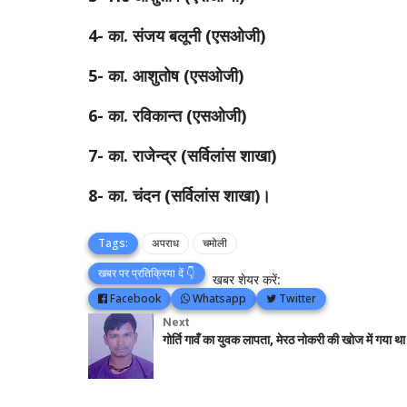
4- का. संजय बलूनी (एसओजी)
5- का. आशुतोष (एसओजी)
6- का. रविकान्त (एसओजी)
7- का. राजेन्द्र (सर्विलांस शाखा)
8- का. चंदन (सर्विलांस शाखा)।
Tags:
अपराध
चमोली
खबर पर प्रतिक्रिया दें 👇
खबर शेयर करें:
Facebook
Whatsapp
Twitter
Next
गोर्ति गावँ का युवक लापता, मेरठ नोकरी की खोज में गया थ