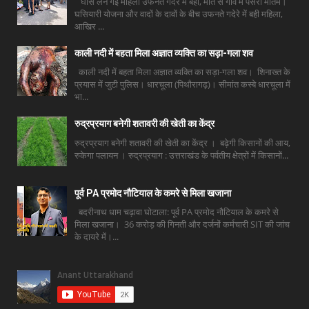
घास लेने गई महिला उफनते गदेरे में बही, मौत से गांव में पसरा मातम।
घसियारी योजना और वादों के दावों के बीच उफनते गदेरे में बही महिला,
आखिर ...
काली नदी में बहता मिला अज्ञात व्यक्ति का सड़ा-गला शव
काली नदी में बहता मिला अज्ञात व्यक्ति का सड़ा-गला शव। शिनाख्त के
प्रयास में जुटी पुलिस। धारचूला (पिथौरागढ़)। सीमांत कस्बे धारचूला में
भा...
रुद्रप्रयाग बनेगी शतावरी की खेती का केंद्र
रुद्रप्रयाग बनेगी शतावरी की खेती का केंद्र । बढ़ेगी किसानों की आय,
रुकेगा पलायन । रुद्रप्रयाग : उत्तराखंड के पर्वतीय क्षेत्रों में किसानों...
पूर्व PA प्रमोद नौटियाल के कमरे से मिला खजाना
बदरीनाथ धाम चढ़ावा घोटाला: पूर्व PA प्रमोद नौटियाल के कमरे से
मिला खजाना। 36 करोड़ की गिनती और दर्जनों कर्मचारी SIT की जांच
के दायरे में।...