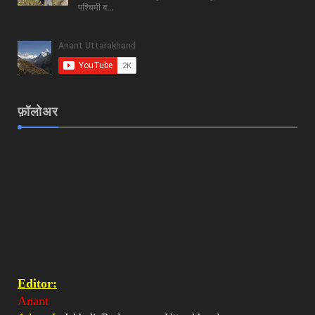
पश्चिमी ब...
फ़ॉलोअर
Editor:
Anant