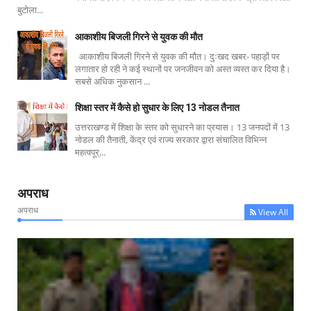
बुटोला...
आकाशीय बिजली गिरने से युवक की मौत
आकाशीय बिजली गिरने से युवक की मौत। दुःखद खबर- पहाड़ों पर
लगातार हो रही ने कई स्थानों पर जनजीवन को अस्त व्यस्त कर दिया है।
सबसे अधिक नुकसान ...
शिक्षा स्तर में कैसे हो सुधार के लिए 13 नोडल तैनात
उत्तराखण्ड में शिक्षा के स्तर को सुधारने का प्रयास। 13 जनपदों में 13
नोडल की तैनाती, केंद्र एवं राज्य सरकार द्वारा संचालित विभिन्न
महत्वपूर्...
अपराध
अपराध
View All