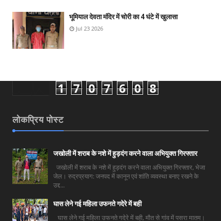
भूमियाल देवता मंदिर में चोरी का 4 घंटे में खुलासा
Jul 23 2026
1
7
0
7
6
0
8
लोकप्रिय पोस्ट
जखोली में शराब के नशे में हुड़दंग करने वाला अभियुक्त गिरफ्तार
जखोली में शराब के नशे में हुड़दंग करने वाला अभियुक्त गिरफ्तार, भेजा
जेल। रुद्रप्रयाग: जनपद में कानून एवं शांति व्यवस्था बनाए रखने के
उद्द...
घास लेने गई महिला उफनते गदेरे में बही
घास लेने गई महिला उफनते गदेरे में बही, मौत से गांव में पसरा मातम।