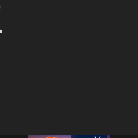
ं
ला
।