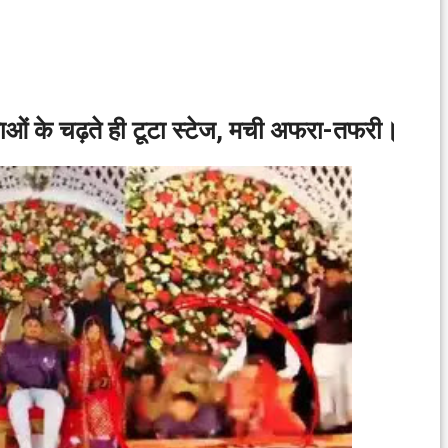
ेताओं के चढ़ते ही टूटा स्टेज, मची अफरा-तफरी।