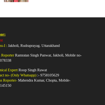
or:
nt
ss-I :
Jakholi, Rudraprayag. Uttarakhand
s Reporter
Ramratan Singh Panwar, Jakholi, Mobile no-
078338
nical Expert
Roop Singh Rawat
act no- (Only Whatsapp)
:- 9758105629
ss Reporter-
Mahendra Kumar, Chopta, Mobile-
145150