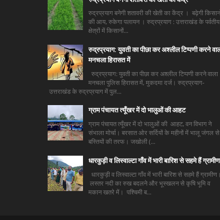
रुद्रप्रयाग बनेगी शतावरी की खेती का केंद्र । बढ़ेगी किसानो
की आय, रुकेगा पलायन । रुद्रप्रयाग : उत्तराखंड के पर्वतीय
क्षेत्रों में किसानों...
रुद्रप्रयाग: युवती का पीछा कर अश्लील टिप्पणी करने वा
मनचला हिरासत में
रुद्रप्रयाग: युवती का पीछा कर अश्लील टिप्पणी करने वाला
मनचला पुलिस हिरासत में, मुकदमा दर्ज। रुद्रप्रयाग-
उत्तराखंड के रुद्रप्रयाग में पुल...
ग्राम पंचायत त्यूँखर में दो भालुओं की आहट
ग्राम पंचायत त्यूँखर में दो भालुओं की आहट, वन विभाग ने
संभाला मोर्चा। बरसात ओर सर्दियों के महीनों में भालू जंगल से
बस्तियों की तरफ। जखोली (...
धारकुड़ी व लिस्वाल्टा गाँव में भारी बारिश से सहमे हैं ग्रामीण
धारकुड़ी व लिस्वाल्टा गाँव में भारी बारिश से सहमे हैं ग्रामीण
लस्तर नदी का रुख बदलने और भूस्खलन से कृषि भूमि व
मकान खतरे में। पश्चिमी ब...