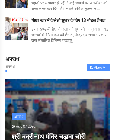
पहाड़ों पर लगातार हो रही ने कई स्थानों पर जनजीवन को
अस्त व्यस्त कर दिया है। सबसे अधिक नुकसान ...
शिक्षा स्तर में कैसे हो सुधार के लिए 13 नोडल तैनात
उत्तराखण्ड में शिक्षा के स्तर को सुधारने का प्रयास। 13
जनपदों में 13 नोडल की तैनाती, केंद्र एवं राज्य सरकार
द्वारा संचालित विभिन्न महत्वपूर्...
अपराध
अपराध
View All
अपराध
Aug 07 2026
श्री बद्रीनाथ मंदिर चढ़ावा चोरी