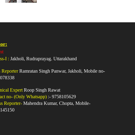
or:
nt
ss-I :
Jakholi, Rudraprayag. Uttarakhand
s Reporter
Ramratan Singh Panwar, Jakholi, Mobile no-
078338
nical Expert
Roop Singh Rawat
act no- (Only Whatsapp)
:- 9758105629
ss Reporter-
Mahendra Kumar, Chopta, Mobile-
145150