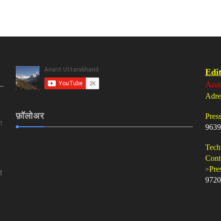
Edit
Ana
Adre
फ़ॉलोअर
Pres
ा
9639
Tech
Cont
>
Pre
ं
9720