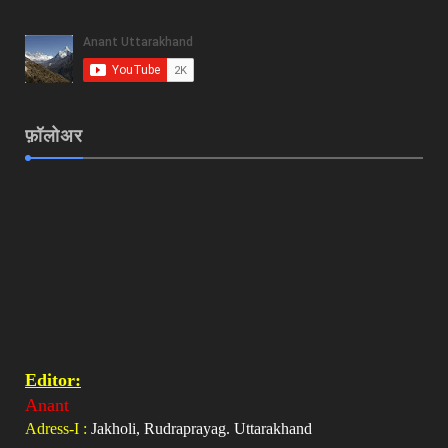
फ़ॉलोअर
Editor:
Anant
Adress-I :
Jakholi, Rudraprayag. Uttarakhand