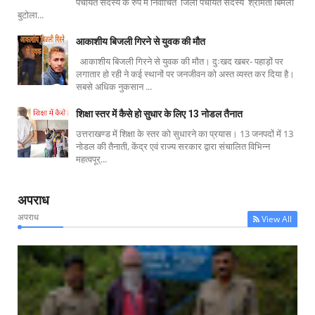
पंचायत सदस्य के रुप मे निर्वाचित जिला पंचायत सदस्य श्रीमती बिमला
बुटोला...
आकाशीय बिजली गिरने से युवक की मौत
आकाशीय बिजली गिरने से युवक की मौत। दुःखद खबर- पहाड़ों पर
लगातार हो रही ने कई स्थानों पर जनजीवन को अस्त व्यस्त कर दिया है।
सबसे अधिक नुकसान ...
शिक्षा स्तर में कैसे हो सुधार के लिए 13 नोडल तैनात
उत्तराखण्ड में शिक्षा के स्तर को सुधारने का प्रयास। 13 जनपदों में 13
नोडल की तैनाती, केंद्र एवं राज्य सरकार द्वारा संचालित विभिन्न
महत्वपूर्...
अपराध
अपराध
View All