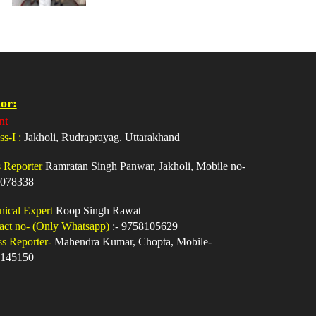
or:
nt
ss-I :
Jakholi, Rudraprayag. Uttarakhand
s Reporter
Ramratan Singh Panwar, Jakholi, Mobile no-
078338
nical Expert
Roop Singh Rawat
act no- (Only Whatsapp)
:- 9758105629
ss Reporter-
Mahendra Kumar, Chopta, Mobile-
145150