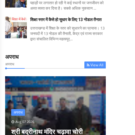
पहाड़ों पर लगातार हो रही ने कई स्थानों पर जनजीवन को
अस्त व्यस्त कर दिया है। सबसे अधिक नुकसान ...
शिक्षा स्तर में कैसे हो सुधार के लिए 13 नोडल तैनात
उत्तराखण्ड में शिक्षा के स्तर को सुधारने का प्रयास। 13
जनपदों में 13 नोडल की तैनाती, केंद्र एवं राज्य सरकार
द्वारा संचालित विभिन्न महत्वपूर्...
अपराध
अपराध
View All
अपराध
Aug 07 2026
श्री बद्रीनाथ मंदिर चढ़ावा चोरी