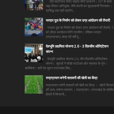
श्री बद्रीनाथ मंदिर चढ़ावा चोरी प्रकरण। SIT के हत्थे
चढ़ा तीसरा अभियुक्त, जेपी कंपनी का सुरक्षाकर्मी गिरफ्तार।
प्रसिद्ध धाम श्री बद्रीन...
भरदार पुल के निर्माण को लेकर उग्र आंदोलन की तैयारी
भरदार पुल के निर्माण को लेकर उग्र आंदोलन की तैयारी, 1
को डीएम कार्यालय घेरेंगे ग्रामीण। पश्चिम भरदार
(रुद्रप्रयाग): क्षेत्र की वर्षों पु...
देवभूमि उद्यमिता योजना 2.0 - 3 दिवसीय ओरिएंटेशन
संपन्न
देवभूमि उद्यमिता योजना 2.0- तीन दिवसीय ओरिएंटेशन
संपन्न। युवाओं ने सीखे स्टार्टअप और नवाचार के गुण।
ऋषिकेश। श्री देव सुमन उत्तराखंड विश्...
रुद्रप्रयाग बनेगी शतावरी की खेती का केंद्र
रुद्रप्रयाग बनेगी शतावरी की खेती का केंद्र । बढ़ेगी किसानो
की आय, रुकेगा पलायन । रुद्रप्रयाग : उत्तराखंड के पर्वतीय
क्षेत्रों में किसानों...