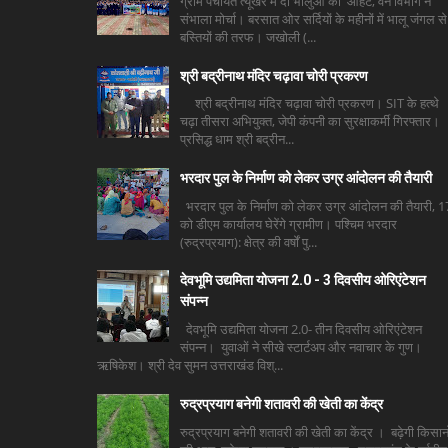
ग्राम पंचायत त्यूँखर में दो भालुओं की आहट, वन विभाग ने
संभाला मोर्चा। बरसात ओर सर्दियों के महीनों में भालू जंगल से
बस्तियों की तरफ। जखोली (...
श्री बद्रीनाथ मंदिर चढ़ावा चोरी प्रकरण
श्री बद्रीनाथ मंदिर चढ़ावा चोरी प्रकरण। SIT के हत्थे
चढ़ा तीसरा अभियुक्त, जेपी कंपनी का सुरक्षाकर्मी गिरफ्तार।
प्रसिद्ध धाम श्री बद्रीन...
भरदार पुल के निर्माण को लेकर उग्र आंदोलन की तैयारी
भरदार पुल के निर्माण को लेकर उग्र आंदोलन की तैयारी, 1
को डीएम कार्यालय घेरेंगे ग्रामीण। पश्चिम भरदार
(रुद्रप्रयाग): क्षेत्र की वर्षों पु...
देवभूमि उद्यमिता योजना 2.0 - 3 दिवसीय ओरिएंटेशन
संपन्न
देवभूमि उद्यमिता योजना 2.0- तीन दिवसीय ओरिएंटेशन
संपन्न। युवाओं ने सीखे स्टार्टअप और नवाचार के गुण।
ऋषिकेश। श्री देव सुमन उत्तराखंड विश्...
रुद्रप्रयाग बनेगी शतावरी की खेती का केंद्र
रुद्रप्रयाग बनेगी शतावरी की खेती का केंद्र । बढ़ेगी किसानो