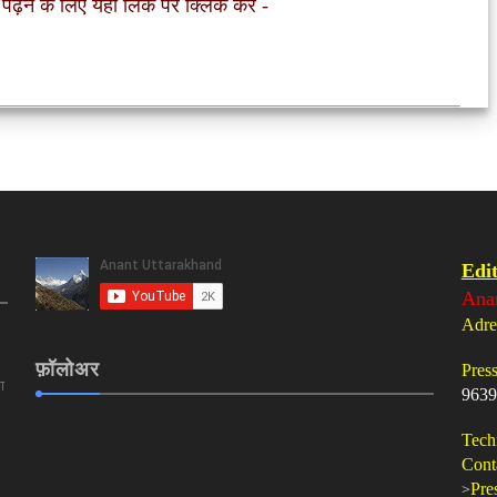
 पढ़ने के लिए यहां लिंक पर क्लिक करें
-
Edit
Ana
Adre
फ़ॉलोअर
Pres
ा
9639
Tech
Cont
>
Pre