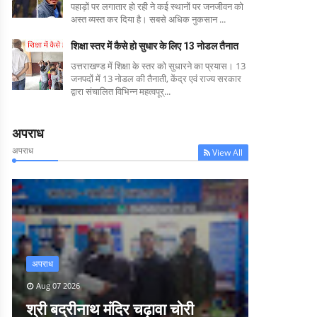
पहाड़ों पर लगातार हो रही ने कई स्थानों पर जनजीवन को
अस्त व्यस्त कर दिया है। सबसे अधिक नुकसान ...
शिक्षा स्तर में कैसे हो सुधार के लिए 13 नोडल तैनात
उत्तराखण्ड में शिक्षा के स्तर को सुधारने का प्रयास। 13
जनपदों में 13 नोडल की तैनाती, केंद्र एवं राज्य सरकार
द्वारा संचालित विभिन्न महत्वपूर्...
अपराध
अपराध
View All
अपराध
Aug 07 2026
श्री बद्रीनाथ मंदिर चढ़ावा चोरी