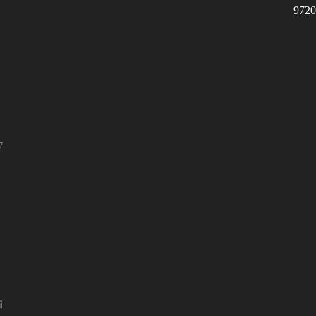
9720
7
ं