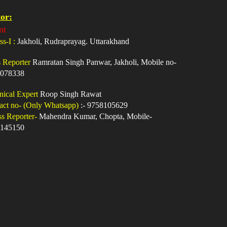
or:
nt
ss-I :
Jakholi, Rudraprayag. Uttarakhand
s Reporter
Ramratan Singh Panwar, Jakholi, Mobile no-
078338
nical Expert
Roop Singh Rawat
act no- (Only Whatsapp)
:- 9758105629
ss Reporter-
Mahendra Kumar, Chopta, Mobile-
145150