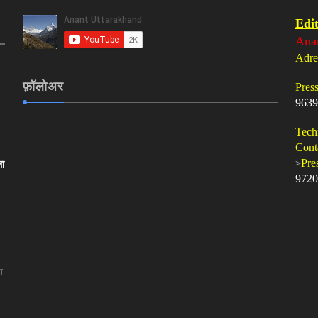
Edit
Ana
Adre
फ़ॉलोअर
Pres
9639
Tech
Cont
>
Pre
ला
9720
ा