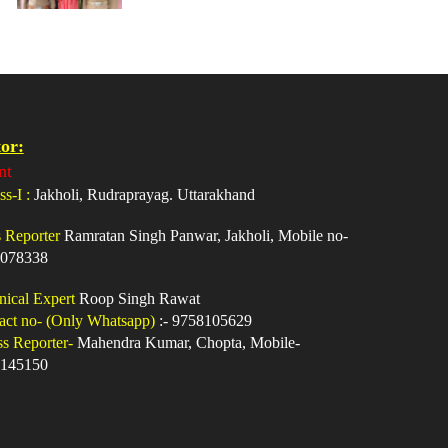
or:
nt
ss-I :
Jakholi, Rudraprayag. Uttarakhand
s Reporter
Ramratan Singh Panwar, Jakholi, Mobile no-
078338
nical Expert
Roop Singh Rawat
act no- (Only Whatsapp)
:- 9758105629
ss Reporter-
Mahendra Kumar, Chopta, Mobile-
145150