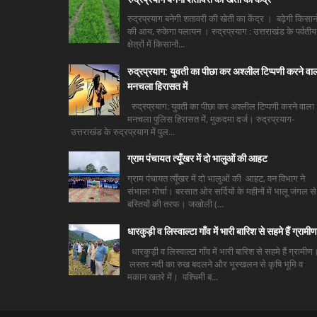
रुद्रप्रयाग बनेगी शतावरी की खेती का केंद्र । बढ़ेगी किसानो
की आय, रुकेगा पलायन । रुद्रप्रयाग : उत्तराखंड के पर्वतीय
क्षेत्रों में किसानों...
रुद्रप्रयाग: युवती का पीछा कर अश्लील टिप्पणी करने वा
मनचला हिरासत में
रुद्रप्रयाग: युवती का पीछा कर अश्लील टिप्पणी करने वाला
मनचला पुलिस हिरासत में, मुकदमा दर्ज। रुद्रप्रयाग-
उत्तराखंड के रुद्रप्रयाग में पुल...
ग्राम पंचायत त्यूँखर में दो भालुओं की आहट
ग्राम पंचायत त्यूँखर में दो भालुओं की आहट, वन विभाग ने
संभाला मोर्चा। बरसात ओर सर्दियों के महीनों में भालू जंगल से
बस्तियों की तरफ। जखोली (...
धारकुड़ी व लिस्वाल्टा गाँव में भारी बारिश से सहमे हैं ग्रामीण
धारकुड़ी व लिस्वाल्टा गाँव में भारी बारिश से सहमे हैं ग्रामीण
लस्तर नदी का रुख बदलने और भूस्खलन से कृषि भूमि व
मकान खतरे में। पश्चिमी ब...