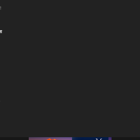
ं
ला
।