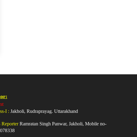
or:
nt
ss-I :
Jakholi, Rudraprayag. Uttarakhand
s Reporter
Ramratan Singh Panwar, Jakholi, Mobile no-
078338