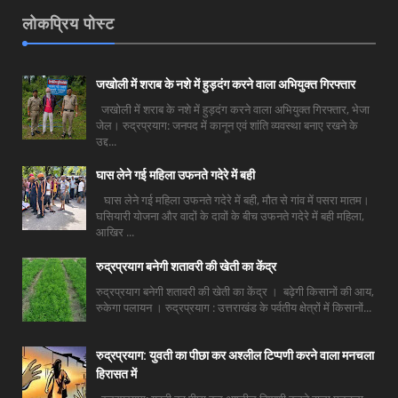
लोकप्रिय पोस्ट
जखोली में शराब के नशे में हुड़दंग करने वाला अभियुक्त गिरफ्तार
जखोली में शराब के नशे में हुड़दंग करने वाला अभियुक्त गिरफ्तार, भेजा
जेल। रुद्रप्रयाग: जनपद में कानून एवं शांति व्यवस्था बनाए रखने के
उद्द...
घास लेने गई महिला उफनते गदेरे में बही
घास लेने गई महिला उफनते गदेरे में बही, मौत से गांव में पसरा मातम।
घसियारी योजना और वादों के दावों के बीच उफनते गदेरे में बही महिला,
आखिर ...
रुद्रप्रयाग बनेगी शतावरी की खेती का केंद्र
रुद्रप्रयाग बनेगी शतावरी की खेती का केंद्र । बढ़ेगी किसानों की आय,
रुकेगा पलायन । रुद्रप्रयाग : उत्तराखंड के पर्वतीय क्षेत्रों में किसानों...
रुद्रप्रयाग: युवती का पीछा कर अश्लील टिप्पणी करने वाला मनचला
हिरासत में