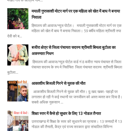
मयाली गुप्तकाशी मोटर मार्ग पर एक महिला को खेत में बाघ ने बनाया
निवाला
हिमालय की आवाज/न्यूज पोर्टल। मयाली गुप्तकाशी मोटर मार्ग पर एक
महिला को खेत में बाघ ने बनाया निवाला। 59 बर्षीय महिला श्रीमती रुपा
देवी को ब...
बजीरा क्षेत्र से जिला पंचायत सदस्य श्रीमती बिमला बुटोला का
अकस्मात निधन
हिमालय की आवाज/न्यूज़ पोर्टल वार्ड नं 8 बजीरा न्याय पंचायत से जिला
पंचायत सदस्य के रुप मे निर्वाचित जिला पंचायत सदस्य श्रीमती बिमला
बुटोला...
आकाशीय बिजली गिरने से युवक की मौत
आकाशीय बिजली गिरने से युवक की मौत। दुःखद खबर- पहाड़ों पर
लगातार हो रही ने कई स्थानों पर जनजीवन को अस्त व्यस्त कर दिया है।
सबसे अधिक नुकसान ...
शिक्षा स्तर में कैसे हो सुधार के लिए 13 नोडल तैनात
उत्तराखण्ड में शिक्षा के स्तर को सुधारने का प्रयास। 13 जनपदों में 13
नोडल की तैनाती, केंद्र एवं राज्य सरकार द्वारा संचालित विभिन्न