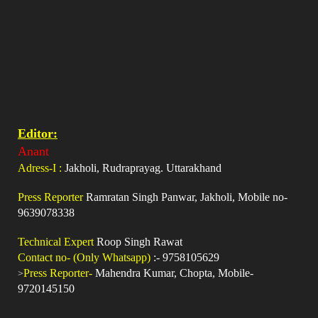
Editor:
Anant
Adress-I :
Jakholi, Rudraprayag. Uttarakhand
Press Reporter
Ramratan Singh Panwar, Jakholi, Mobile no-
9639078338
Technical Expert
Roop Singh Rawat
Contact no- (Only Whatsapp)
:- 9758105629
>
Press Reporter-
Mahendra Kumar, Chopta, Mobile-
9720145150