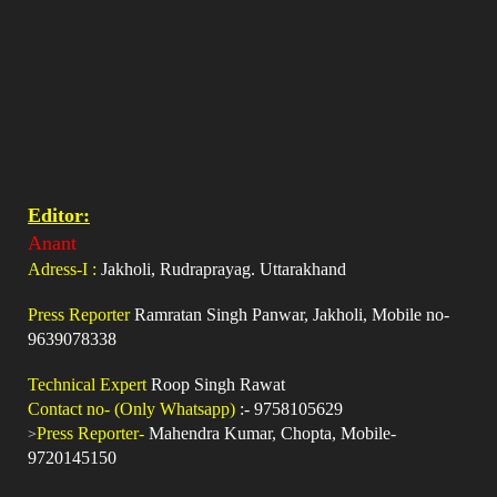
Editor:
Anant
Adress-I :
Jakholi, Rudraprayag. Uttarakhand
Press Reporter
Ramratan Singh Panwar, Jakholi, Mobile no-
9639078338
Technical Expert
Roop Singh Rawat
Contact no- (Only Whatsapp)
:- 9758105629
>
Press Reporter-
Mahendra Kumar, Chopta, Mobile-
9720145150