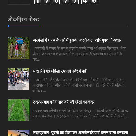
लोकप्रिय पोस्ट
जखोली में शराब के नशे में हुड़दंग करने वाला अभियुक्त गिरफ्तार
जखोली में शराब के नशे में हुड़दंग करने वाला अभियुक्त गिरफ्तार, भेजा
जेल। रुद्रप्रयाग: जनपद में कानून एवं शांति व्यवस्था बनाए रखने के
उद्द...
घास लेने गई महिला उफनते गदेरे में बही
घास लेने गई महिला उफनते गदेरे में बही, मौत से गांव में पसरा मातम।
घसियारी योजना और वादों के दावों के बीच उफनते गदेरे में बही महिला,
आखिर ...
रुद्रप्रयाग बनेगी शतावरी की खेती का केंद्र
रुद्रप्रयाग बनेगी शतावरी की खेती का केंद्र । बढ़ेगी किसानों की आय,
रुकेगा पलायन । रुद्रप्रयाग : उत्तराखंड के पर्वतीय क्षेत्रों में किसानों...
रुद्रप्रयाग: युवती का पीछा कर अश्लील टिप्पणी करने वाला मनचला