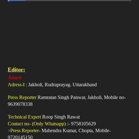
Editor:
Anant
Adress-I :
Jakholi, Rudraprayag. Uttarakhand
Press Reporter
Ramratan Singh Panwar, Jakholi, Mobile no-
9639078338
Technical Expert
Roop Singh Rawat
Contact no- (Only Whatsapp)
:- 9758105629
>
Press Reporter-
Mahendra Kumar, Chopta, Mobile-
9720145150