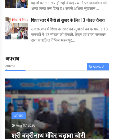
पहाड़ों पर लगातार हो रही ने कई स्थानों पर जनजीवन को
अस्त व्यस्त कर दिया है। सबसे अधिक नुकसान ...
शिक्षा स्तर में कैसे हो सुधार के लिए 13 नोडल तैनात
उत्तराखण्ड में शिक्षा के स्तर को सुधारने का प्रयास। 13
जनपदों में 13 नोडल की तैनाती, केंद्र एवं राज्य सरकार
द्वारा संचालित विभिन्न महत्वपूर्...
अपराध
अपराध
View All
अपराध
Aug 07 2026
श्री बद्रीनाथ मंदिर चढ़ावा चोरी