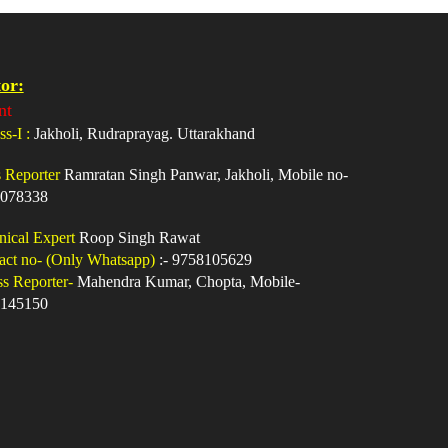
or:
nt
ss-I :
Jakholi, Rudraprayag. Uttarakhand
s Reporter
Ramratan Singh Panwar, Jakholi, Mobile no-
078338
nical Expert
Roop Singh Rawat
act no- (Only Whatsapp)
:- 9758105629
ss Reporter-
Mahendra Kumar, Chopta, Mobile-
145150